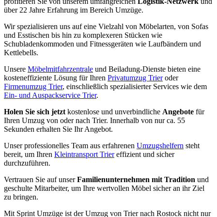
profitieren Sie von unserem umfangreichen
Logistik-Netzwerk
und
über 22 Jahre Erfahrung im Bereich Umzüge.
Wir spezialisieren uns auf eine Vielzahl von Möbelarten, von Sofas
und Esstischen bis hin zu komplexeren Stücken wie
Schubladenkommoden und Fitnessgeräten wie Laufbändern und
Kettlebells.
Unsere
Möbelmitfahrzentrale
und Beiladung-Dienste bieten eine
kosteneffiziente Lösung für Ihren
Privatumzug Trier
oder
Firmenumzug Trier
, einschließlich spezialisierter Services wie dem
Ein- und Auspackservice Trier
.
Holen Sie sich jetzt
kostenlose und unverbindliche
Angebote
für
Ihren Umzug von oder nach Trier. Innerhalb von nur ca. 55
Sekunden erhalten Sie Ihr Angebot.
Unser professionelles Team aus erfahrenen
Umzugshelfern
steht
bereit, um Ihren
Kleintransport Trier
effizient und sicher
durchzuführen.
Vertrauen Sie auf unser
Familienunternehmen mit Tradition
und
geschulte Mitarbeiter, um Ihre wertvollen Möbel sicher an ihr Ziel
zu bringen.
Mit Sprint Umzüge ist der Umzug von Trier nach Rostock nicht nur