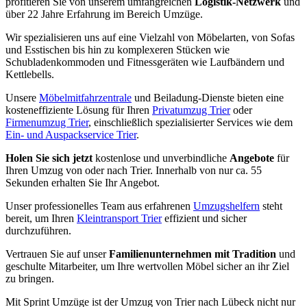
profitieren Sie von unserem umfangreichen
Logistik-Netzwerk
und
über 22 Jahre Erfahrung im Bereich Umzüge.
Wir spezialisieren uns auf eine Vielzahl von Möbelarten, von Sofas
und Esstischen bis hin zu komplexeren Stücken wie
Schubladenkommoden und Fitnessgeräten wie Laufbändern und
Kettlebells.
Unsere
Möbelmitfahrzentrale
und Beiladung-Dienste bieten eine
kosteneffiziente Lösung für Ihren
Privatumzug Trier
oder
Firmenumzug Trier
, einschließlich spezialisierter Services wie dem
Ein- und Auspackservice Trier
.
Holen Sie sich jetzt
kostenlose und unverbindliche
Angebote
für
Ihren Umzug von oder nach Trier. Innerhalb von nur ca. 55
Sekunden erhalten Sie Ihr Angebot.
Unser professionelles Team aus erfahrenen
Umzugshelfern
steht
bereit, um Ihren
Kleintransport Trier
effizient und sicher
durchzuführen.
Vertrauen Sie auf unser
Familienunternehmen mit Tradition
und
geschulte Mitarbeiter, um Ihre wertvollen Möbel sicher an ihr Ziel
zu bringen.
Mit Sprint Umzüge ist der Umzug von Trier nach Lübeck nicht nur