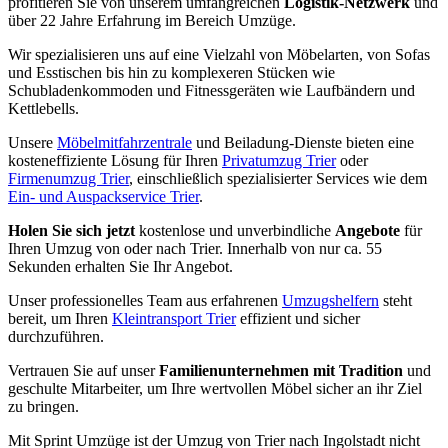
profitieren Sie von unserem umfangreichen
Logistik-Netzwerk
und
über 22 Jahre Erfahrung im Bereich Umzüge.
Wir spezialisieren uns auf eine Vielzahl von Möbelarten, von Sofas
und Esstischen bis hin zu komplexeren Stücken wie
Schubladenkommoden und Fitnessgeräten wie Laufbändern und
Kettlebells.
Unsere
Möbelmitfahrzentrale
und Beiladung-Dienste bieten eine
kosteneffiziente Lösung für Ihren
Privatumzug Trier
oder
Firmenumzug Trier
, einschließlich spezialisierter Services wie dem
Ein- und Auspackservice Trier
.
Holen Sie sich jetzt
kostenlose und unverbindliche
Angebote
für
Ihren Umzug von oder nach Trier. Innerhalb von nur ca. 55
Sekunden erhalten Sie Ihr Angebot.
Unser professionelles Team aus erfahrenen
Umzugshelfern
steht
bereit, um Ihren
Kleintransport Trier
effizient und sicher
durchzuführen.
Vertrauen Sie auf unser
Familienunternehmen mit Tradition
und
geschulte Mitarbeiter, um Ihre wertvollen Möbel sicher an ihr Ziel
zu bringen.
Mit Sprint Umzüge ist der Umzug von Trier nach Ingolstadt nicht