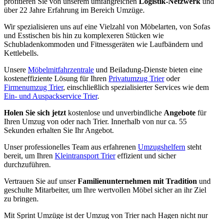
profitieren Sie von unserem umfangreichen
Logistik-Netzwerk
und
über 22 Jahre Erfahrung im Bereich Umzüge.
Wir spezialisieren uns auf eine Vielzahl von Möbelarten, von Sofas
und Esstischen bis hin zu komplexeren Stücken wie
Schubladenkommoden und Fitnessgeräten wie Laufbändern und
Kettlebells.
Unsere
Möbelmitfahrzentrale
und Beiladung-Dienste bieten eine
kosteneffiziente Lösung für Ihren
Privatumzug Trier
oder
Firmenumzug Trier
, einschließlich spezialisierter Services wie dem
Ein- und Auspackservice Trier
.
Holen Sie sich jetzt
kostenlose und unverbindliche
Angebote
für
Ihren Umzug von oder nach Trier. Innerhalb von nur ca. 55
Sekunden erhalten Sie Ihr Angebot.
Unser professionelles Team aus erfahrenen
Umzugshelfern
steht
bereit, um Ihren
Kleintransport Trier
effizient und sicher
durchzuführen.
Vertrauen Sie auf unser
Familienunternehmen mit Tradition
und
geschulte Mitarbeiter, um Ihre wertvollen Möbel sicher an ihr Ziel
zu bringen.
Mit Sprint Umzüge ist der Umzug von Trier nach Hagen nicht nur