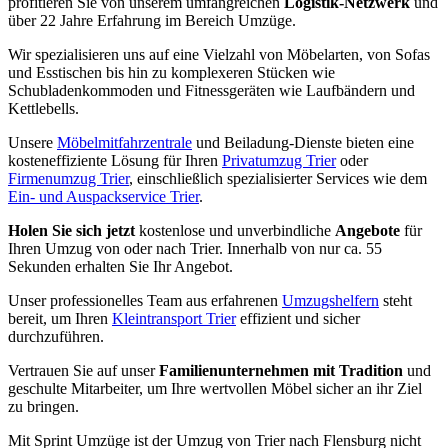
profitieren Sie von unserem umfangreichen
Logistik-Netzwerk
und
über 22 Jahre Erfahrung im Bereich Umzüge.
Wir spezialisieren uns auf eine Vielzahl von Möbelarten, von Sofas
und Esstischen bis hin zu komplexeren Stücken wie
Schubladenkommoden und Fitnessgeräten wie Laufbändern und
Kettlebells.
Unsere
Möbelmitfahrzentrale
und Beiladung-Dienste bieten eine
kosteneffiziente Lösung für Ihren
Privatumzug Trier
oder
Firmenumzug Trier
, einschließlich spezialisierter Services wie dem
Ein- und Auspackservice Trier
.
Holen Sie sich jetzt
kostenlose und unverbindliche
Angebote
für
Ihren Umzug von oder nach Trier. Innerhalb von nur ca. 55
Sekunden erhalten Sie Ihr Angebot.
Unser professionelles Team aus erfahrenen
Umzugshelfern
steht
bereit, um Ihren
Kleintransport Trier
effizient und sicher
durchzuführen.
Vertrauen Sie auf unser
Familienunternehmen mit Tradition
und
geschulte Mitarbeiter, um Ihre wertvollen Möbel sicher an ihr Ziel
zu bringen.
Mit Sprint Umzüge ist der Umzug von Trier nach Flensburg nicht